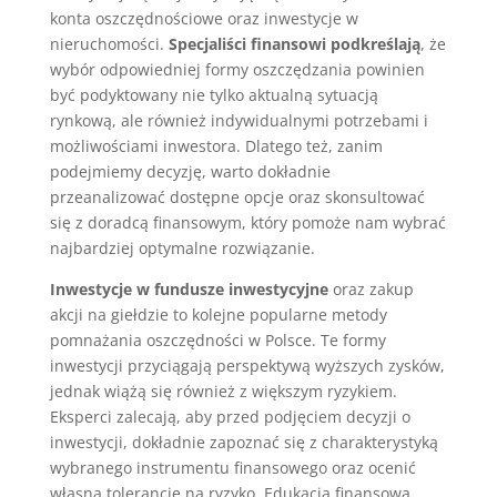
konta oszczędnościowe oraz inwestycje w
nieruchomości.
Specjaliści finansowi podkreślają
, że
wybór odpowiedniej formy oszczędzania powinien
być podyktowany nie tylko aktualną sytuacją
rynkową, ale również indywidualnymi potrzebami i
możliwościami inwestora. Dlatego też, zanim
podejmiemy decyzję, warto dokładnie
przeanalizować dostępne opcje oraz skonsultować
się z doradcą finansowym, który pomoże nam wybrać
najbardziej optymalne rozwiązanie.
Inwestycje w fundusze inwestycyjne
oraz zakup
akcji na giełdzie to kolejne popularne metody
pomnażania oszczędności w Polsce. Te formy
inwestycji przyciągają perspektywą wyższych zysków,
jednak wiążą się również z większym ryzykiem.
Eksperci zalecają, aby przed podjęciem decyzji o
inwestycji, dokładnie zapoznać się z charakterystyką
wybranego instrumentu finansowego oraz ocenić
własną tolerancję na ryzyko. Edukacja finansowa