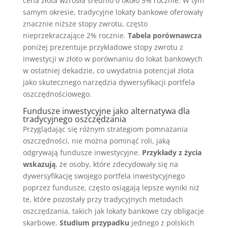
cena złota wzrosła średnio o około 5% rocznie. W tym
samym okresie, tradycyjne lokaty bankowe oferowały
znacznie niższe stopy zwrotu, często
nieprzekraczające 2% rocznie.
Tabela porównawcza
poniżej prezentuje przykładowe stopy zwrotu z
inwestycji w złoto w porównaniu do lokat bankowych
w ostatniej dekadzie, co uwydatnia potencjał złota
jako skutecznego narzędzia dywersyfikacji portfela
oszczędnościowego.
Fundusze inwestycyjne jako alternatywa dla
tradycyjnego oszczędzania
Przyglądając się różnym strategiom pomnażania
oszczędności, nie można pominąć roli, jaką
odgrywają fundusze inwestycyjne.
Przykłady z życia
wskazują
, że osoby, które zdecydowały się na
dywersyfikację swojego portfela inwestycyjnego
poprzez fundusze, często osiągają lepsze wyniki niż
te, które pozostały przy tradycyjnych metodach
oszczędzania, takich jak lokaty bankowe czy obligacje
skarbowe.
Studium przypadku
jednego z polskich